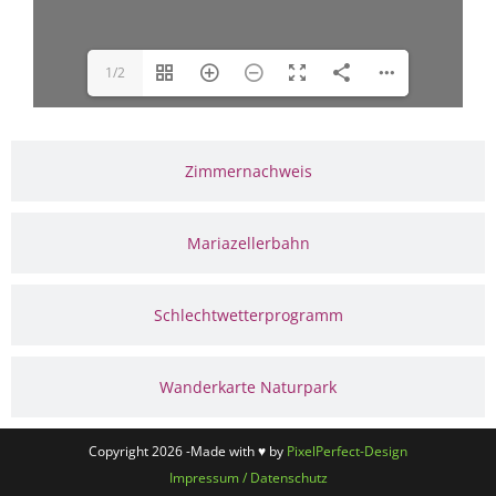
1/2
Zimmernachweis
Mariazellerbahn
Schlechtwetterprogramm
Wanderkarte Naturpark
Copyright 2026 -Made with ♥ by
PixelPerfect-Design
Impressum / Datenschutz