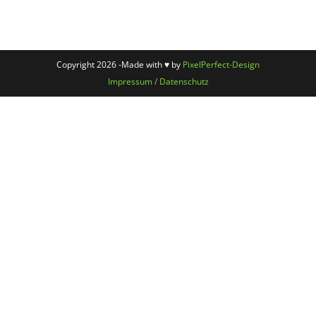
Copyright 2026 -Made with ♥ by
PixelPerfect-Design
Impressum / Datenschutz